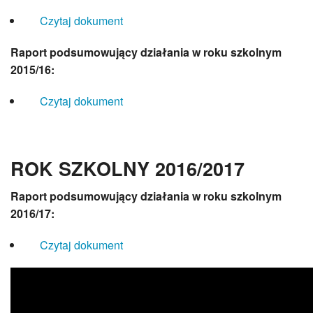
Doradztwo zawodowe
Czytaj dokument
3KGZ
Miejskie Wiewióreczki
Szkolna Galeria Artystów Trójki
Raport podsumowujący działania w roku szkolnym
Biblioteka
2015/16
:
Świetlica
Opieka zdrowotna
Czytaj
dokument
Stołówka
ROK SZKOLNY 2016/2017
Raport podsumowujący działania w roku szkolnym
2016/17
:
Czytaj
dokument