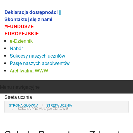
Deklaracja dostępności
||
Skontaktuj się z nami
#FUNDUSZE
EUROPEJSKIE
e-Dziennik
Nabór
Sukcesy naszych uczniów
Pasje naszych absolwentów
Archiwalna WWW
Menu nawigacyjne
Strefa ucznia
Aktualności
O szkole
STRONA GŁÓWNA
STREFA UCZNIA
SZKOŁA PROMUJĄCA ZDROWIE
Misja i koncepcja pracy szkoły
Sylwetka absolwenta
Absolwenci