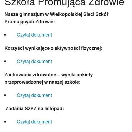
Szkoła Promująca Zdrowie
Patron
Hymn szkoły
Nasze gimnazjum w Wielkopolskiej Sieci Szkół
Odznaka Słowackiego
Promujących Zdrowie:
Dokumenty
Historia szkoły
Czytaj dokument
Archiwalna strona WWW
Nauczanie dwujęzyczne
Korzyści wynikające z aktywności fizycznej
:
Innowacje
„AiR”- aktywność i rozwój
Czytaj dokument
WebQuesty
Zachowania zdrowotne – wyniki ankiety
FUNtastyczny angielski
przeprowadzonej w naszej szkole:
INFORMATYKA dla SMYKA
Innowacje 2025-26
Czytaj dokument
Innowacje 2024-25
Innowacje 2023-24
Zadania
SzPZ na listopad:
Innowacje 2022-23
Innowacje 2021-22
Czytaj dokument
Strefa ucznia