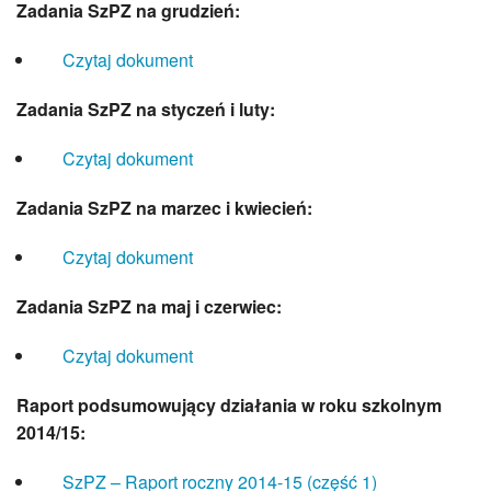
Samorząd Uczniowski
Zadania
SzPZ na grudzień:
Sukcesy naszych uczniów
Czytaj dokument
Pasje naszych uczniów
Wolontariat
Zadania
SzPZ na styczeń i luty:
Zakątek plastyczny
Szkolne Koło Rowerowe Ciasna Bike
Czytaj dokument
SkyClub
Szkoła Promująca Zdrowie
Zadania
SzPZ na marzec i kwiecień:
Klub Europejczyka
Strefa rodzica
Czytaj dokument
Wychowawcy klas
Zadania
SzPZ na maj i czerwiec:
Ważne daty
Jak chronić dziecko w Sieci
Czytaj dokument
Bezpieczna i przyjazna szkoła
Przydatne linki
Raport podsumowujący działania w roku szkolnym
Projekty
2014/15
:
Projekty 2025-26
Projekty 2024-25
SzPZ – Raport roczny 2014-15 (część 1)