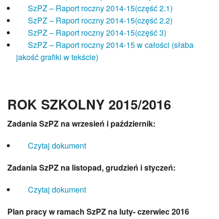
Projekty 2023-24
SzPZ – Raport roczny 2014-15(część 2.1)
Projekty 2022-23
SzPZ – Raport roczny 2014-15(część 2.2)
Projekty 2021-22
SzPZ – Raport roczny 2014-15(część 3)
Projekty 2020-21
SzPZ – Raport roczny 2014-15 w całości (słaba
Projekty 2019-20
jakość grafiki w tekście)
Projekty 2018-19
Projekty 2017-18
Miganie jak spektakl
ROK SZKOLNY 2015/2016
Dzieci Dzieciom
Program Comenius
Zadania
SzPZ na wrzesień i październik:
eSzkoła Moja Wielkopolska
Laboratoria Przyszłości
Czytaj dokument
Pracownicy
Dyrekcja
Zadania
SzPZ na listopad, grudzień i styczeń:
Nauczyciele
Pedagog szkolny/pedagog specjalny
Czytaj dokument
Psycholog szkolny
Plan pracy w ramach SzPZ na luty- czerwiec 2016
Pracownicy obsługi